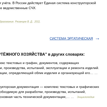
и
учёта
.
В
России
действует
Единая
система
конструкторской
се
ведомственные
СЧХ
.
бразование
.
Рязанцев
В
.
Д
.
.
2011
.
СИСТЕМА ЭРГАТИЧЕСКАЯ
РТЁЖНОГО ХОЗЯЙСТВА" в других словарях:
кс текстовых и графин, документов, содержащих
 производства, испытаний, эксплуатации и ремонта изделий.
ентации, определяющей облик изделия и организующей его… …
укторская документация — комплекс текстовых и графических
бходимую для разработки, производства, испытаний,
 основная часть технической документации,… …
Энциклопедия