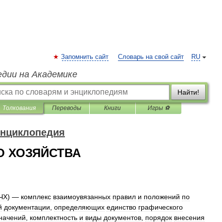
Запомнить сайт
Словарь на свой сайт
RU
едии на Академике
Найти!
Толкования
Переводы
Книги
Игры ⚽
энциклопедия
О ХОЗЯЙСТВА
ЧХ
) —
комплекс
взаимоувязанных
правил
и
положений
по
й
документации
,
определяющих
единство
графического
начений
,
комплектность
и
виды
документов
,
порядок
внесения