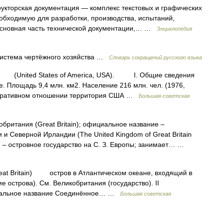
укторская документация — комплекс текстовых и графических
бходимую для разработки, производства, испытаний,
 основная часть технической документации,… …
Энциклопедия
система чертёжного хозяйства …
Словарь сокращений русского языка
(United States of America, USA). I. Общие сведения
лощадь 9,4 млн. км2. Население 216 млн. чел. (1976,
истративном отношении территория США …
Большая советская
британия (Great Britain); официальное название ‒
и Северной Ирландии (The United Kingdom of Great Britain
 В. ‒ островное государство на С. З. Европы; занимает… …
eat Britain) остров в Атлантическом океане, входящий в
е острова). См. Великобритания (государство). II
иальное название Соединённое… …
Большая советская