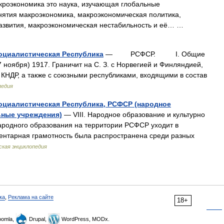
роэкономика это наука, изучающая глобальные
ятия макроэкономика, макроэкономическая политика,
азвития, макроэкономическая нестабильность и её… …
оциалистическая Республика
— РСФСР. I. Общие
ноября) 1917. Граничит на С. З. с Норвегией и Финляндией,
и КНДР, а также с союзными республиками, входящими в состав
педия
оциалистическая Республика, РСФСР (народное
ьные учреждения)
— VIII. Народное образование и культурно
ародного образования на территории РСФСР уходит в
ментарная грамотность была распространена среди разных
кая энциклопедия
ка
,
Реклама на сайте
18+
omla,
Drupal,
WordPress, MODx.