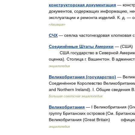
конструкторская документация
— констр
документов, содержащих информацию, нео
эксплуатации и ремонта изделий. К. д. —
«Авиация»
СЧХ
— сеялка частогнездовая хлопковая 
Соединённые Штаты Америки
— (США) 
США государство в Северной Америке. П
оценка). Столица г. Вашингтон. В админ
энциклопедия
Великобритания (государство)
— Велико
Соединённое Королевство Великобритании 
and Northern Ireland). I. Общие сведения
Большая советская энциклопедия
Великобритания
— I Великобритания (Gr
группу Британских островов (См. Британски
Великобритания (Great Britain) офиц
энциклопедия