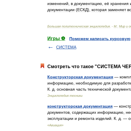
изменений
,
в
документацию
,
её
хранения
документации
(
ЕСКД
),
которая
заменяет
в
Большая
политехническая
энциклопедия
. -
М
.
:
Мир
и
о
Игры ⚽
Поможем написать курсовую
СИСТЕМА
Смотреть что такое "СИСТЕМА ЧЕ
Конструкторская документация
— компле
информацию, необходимую для разработки,
К. д. основная часть технической докум
Энциклопедия техники
конструкторская документация
— констр
документов, содержащих информацию, нео
эксплуатации и ремонта изделий. К. д. —
«Авиация»