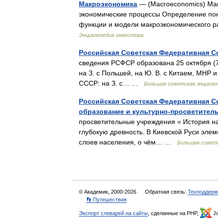
Макроэкономика
— (Macroeconomics) Мак
экономические процессы Определение пон
функции и модели макроэкономического р
Энциклопедия инвестора
Российская Советская Федеративная С
сведения РСФСР образована 25 октября (7 
на З. с Польшей, на Ю. В. с Китаем, МНР 
СССР: на З. с… …
Большая советская энцикло
Российская Советская Федеративная С
образование и культурно-просветител
просветительные учреждения = История н
глубокую древность. В Киевской Руси эле
слоев населения, о чём… …
Большая советс
© Академик, 2000-2026
Обратная связь:
Техподдерж
👣 Путешествия
Экспорт словарей на сайты
, сделанные на PHP,
Jo